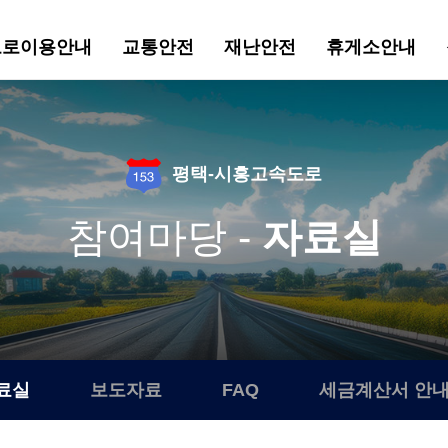
도로이용안내
교통안전
재난안전
휴게소안내
평택-시흥고속도로
참여마당 -
자료실
료실
보도자료
FAQ
세금계산서 안